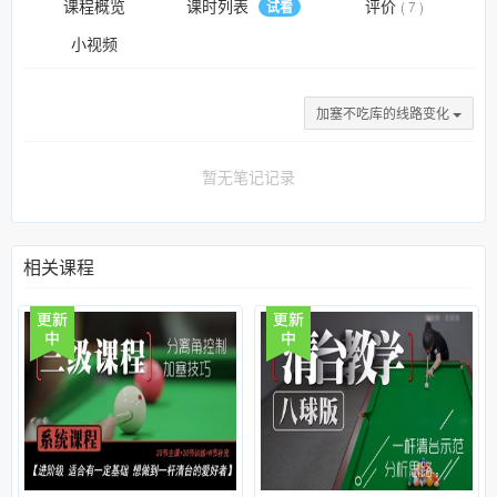
课程概览
课时列表
评价
试看
( 7 )
小视频
加塞不吃库的线路变化
暂无笔记记录
相关课程