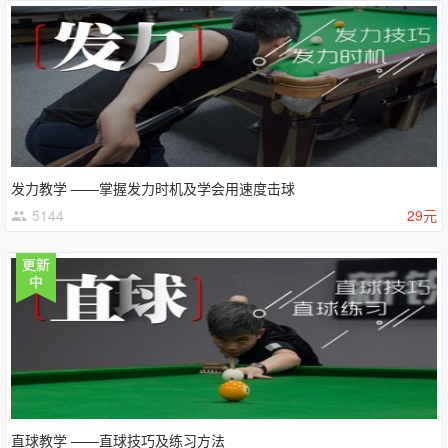
发力教学 ——掌握发力时机及学会用速度击球
5144
29元
直球教学 ——直球技巧及练习方法